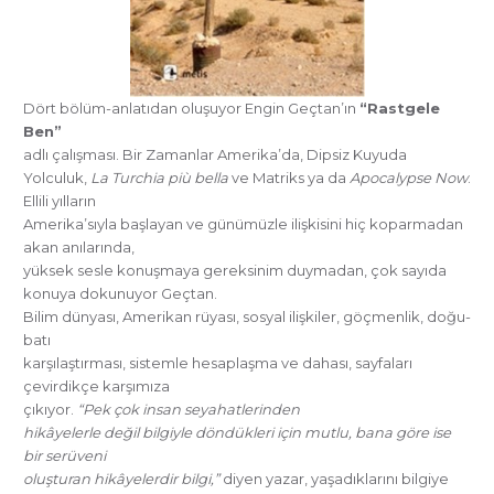
Dört bölüm-anlatıdan oluşuyor Engin Geçtan’ın
“Rastgele
Ben”
adlı çalışması. Bir Zamanlar Amerika’da, Dipsiz Kuyuda
Yolculuk,
La Turchia più bella
ve Matriks ya da
Apocalypse Now
.
Ellili yılların
Amerika’sıyla başlayan ve günümüzle ilişkisini hiç koparmadan
akan anılarında,
yüksek sesle konuşmaya gereksinim duymadan, çok sayıda
konuya dokunuyor Geçtan.
Bilim dünyası, Amerikan rüyası, sosyal ilişkiler, göçmenlik, doğu-
batı
karşılaştırması, sistemle hesaplaşma ve dahası, sayfaları
çevirdikçe karşımıza
çıkıyor.
“Pek çok insan seyahatlerinden
hikâyelerle değil bilgiyle döndükleri için mutlu, bana göre ise
bir serüveni
oluşturan hikâyelerdir bilgi,”
diyen yazar, yaşadıklarını bilgiye