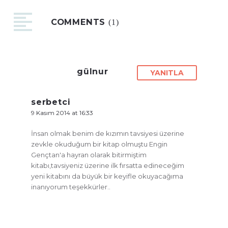
COMMENTS
(1)
gülnur
YANITLA
serbetci
9 Kasım 2014 at 16:33
İnsan olmak benim de kızımın tavsiyesi üzerine
zevkle okuduğum bir kitap olmuştu Engin
Gençtan'a hayran olarak bitirmiştim
kitabı,tavsiyeniz üzerine ilk fırsatta edineceğim
yeni kitabını da büyük bir keyifle okuyacağıma
inanıyorum teşekkürler..