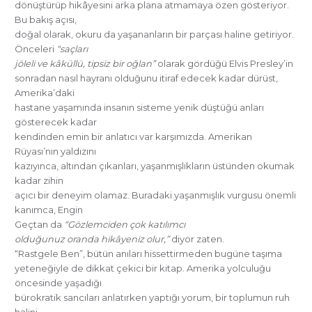
dönüştürüp hikâyesini arka plana atmamaya özen gösteriyor.
Bu bakış açısı,
doğal olarak, okuru da yaşananların bir parçası haline getiriyor.
Önceleri
“saçları
jöleli ve kâküllü, tipsiz bir oğlan”
olarak gördüğü Elvis Presley’in
sonradan nasıl hayranı olduğunu itiraf edecek kadar dürüst,
Amerika’daki
hastane yaşamında insanın sisteme yenik düştüğü anları
gösterecek kadar
kendinden emin bir anlatıcı var karşımızda. Amerikan
Rüyası’nın yaldızını
kazıyınca, altından çıkanları, yaşanmışlıkların üstünden okumak
kadar zihin
açıcı bir deneyim olamaz. Buradaki yaşanmışlık vurgusu önemli
kanımca, Engin
Geçtan da
“Gözlemciden çok katılımcı
olduğunuz oranda hikâyeniz olur,”
diyor zaten.
“Rastgele Ben”, bütün anıları hissettirmeden bugüne taşıma
yeteneğiyle de dikkat çekici bir kitap. Amerika yolculuğu
öncesinde yaşadığı
bürokratik sancıları anlatırken yaptığı yorum, bir toplumun ruh