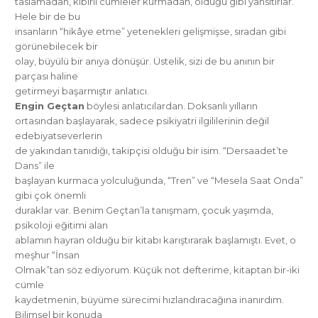
taslamadan, kibirli cümleler kurmadan, olduğu gibi yansıtırlar.
Hele bir de bu
insanların “hikâye etme” yetenekleri gelişmişse, sıradan gibi
görünebilecek bir
olay, büyülü bir anıya dönüşür. Üstelik, sizi de bu anının bir
parçası haline
getirmeyi başarmıştır anlatıcı.
Engin Geçtan
böylesi anlatıcılardan. Doksanlı yılların
ortasından başlayarak, sadece psikiyatri ilgililerinin değil
edebiyatseverlerin
de yakından tanıdığı, takipçisi olduğu bir isim. “Dersaadet’te
Dans” ile
başlayan kurmaca yolculuğunda, “Tren” ve “Mesela Saat Onda”
gibi çok önemli
duraklar var. Benim Geçtan’la tanışmam, çocuk yaşımda,
psikoloji eğitimi alan
ablamın hayran olduğu bir kitabı karıştırarak başlamıştı. Evet, o
meşhur “İnsan
Olmak”tan söz ediyorum. Küçük not defterime, kitaptan bir-iki
cümle
kaydetmenin, büyüme sürecimi hızlandıracağına inanırdım.
Bilimsel bir konuda