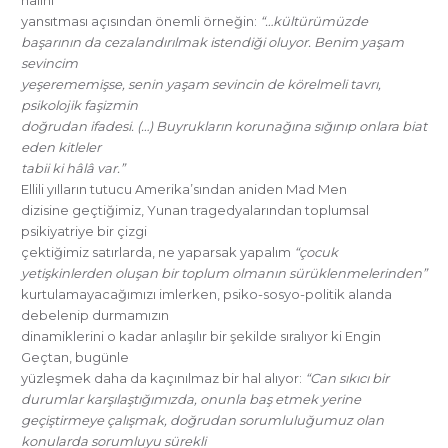
halini
yansıtması açısından önemli örneğin:
“…kültürümüzde
başarının da cezalandırılmak istendiği oluyor. Benim yaşam
sevincim
yeşerememişse, senin yaşam sevincin de körelmeli tavrı,
psikolojik faşizmin
doğrudan ifadesi. (…) Buyrukların korunağına sığınıp onlara biat
eden kitleler
tabii ki hâlâ var.”
Ellili yılların tutucu Amerika’sından aniden Mad Men
dizisine geçtiğimiz, Yunan tragedyalarından toplumsal
psikiyatriye bir çizgi
çektiğimiz satırlarda, ne yaparsak yapalım
“çocuk
yetişkinlerden oluşan bir toplum olmanın sürüklenmelerinden”
kurtulamayacağımızı imlerken, psiko-sosyo-politik alanda
debelenip durmamızın
dinamiklerini o kadar anlaşılır bir şekilde sıralıyor ki Engin
Geçtan, bugünle
yüzleşmek daha da kaçınılmaz bir hal alıyor:
“Can sıkıcı bir
durumlar karşılaştığımızda, onunla baş etmek yerine
geçiştirmeye çalışmak, doğrudan sorumluluğumuz olan
konularda sorumluyu sürekli