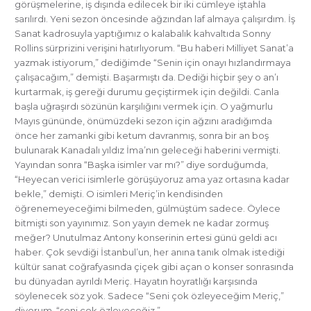
görüşmelerine, iş dışında edilecek bir iki cümleye iştahla
sarılırdı. Yeni sezon öncesinde ağzından laf almaya çalışırdım. İş
Sanat kadrosuyla yaptığımız o kalabalık kahvaltıda Sonny
Rollins sürprizini verişini hatırlıyorum. “Bu haberi Milliyet Sanat’a
yazmak istiyorum,” dediğimde “Senin için onayı hızlandırmaya
çalışacağım,” demişti. Başarmıştı da. Dediği hiçbir şey o an’ı
kurtarmak, iş gereği durumu geçiştirmek için değildi. Canla
başla uğraşırdı sözünün karşılığını vermek için. O yağmurlu
Mayıs gününde, önümüzdeki sezon için ağzını aradığımda
önce her zamanki gibi ketum davranmış, sonra bir an boş
bulunarak Kanadalı yıldız İma’nın geleceği haberini vermişti.
Yayından sonra “Başka isimler var mı?” diye sorduğumda,
“Heyecan verici isimlerle görüşüyoruz ama yaz ortasına kadar
bekle,” demişti. O isimleri Meriç’in kendisinden
öğrenemeyeceğimi bilmeden, gülmüştüm sadece. Öylece
bitmişti son yayınımız. Son yayın demek ne kadar zormuş
meğer? Unutulmaz Antony konserinin ertesi günü geldi acı
haber. Çok sevdiği İstanbul’un, her anına tanık olmak istediği
kültür sanat coğrafyasında çiçek gibi açan o konser sonrasında
bu dünyadan ayrıldı Meriç. Hayatın hoyratlığı karşısında
söylenecek söz yok. Sadece “Seni çok özleyeceğim Meriç,”
diyorum, “seni çok özleyeceğiz.”