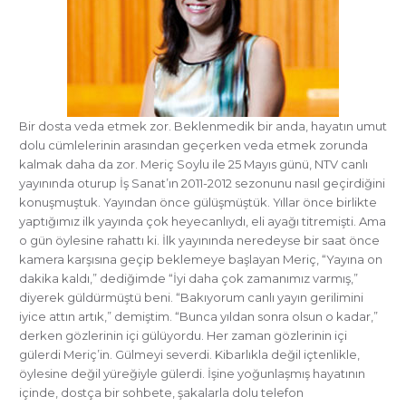
Bir dosta veda etmek zor. Beklenmedik bir anda, hayatın umut
dolu cümlelerinin arasından geçerken veda etmek zorunda
kalmak daha da zor. Meriç Soylu ile 25 Mayıs günü, NTV canlı
yayınında oturup İş Sanat’ın 2011-2012 sezonunu nasıl geçirdiğini
konuşmuştuk. Yayından önce gülüşmüştük. Yıllar önce birlikte
yaptığımız ilk yayında çok heyecanlıydı, eli ayağı titremişti. Ama
o gün öylesine rahattı ki. İlk yayınında neredeyse bir saat önce
kamera karşısına geçip beklemeye başlayan Meriç, “Yayına on
dakika kaldı,” dediğimde “İyi daha çok zamanımız varmış,”
diyerek güldürmüştü beni. “Bakıyorum canlı yayın gerilimini
iyice attın artık,” demiştim. “Bunca yıldan sonra olsun o kadar,”
derken gözlerinin içi gülüyordu. Her zaman gözlerinin içi
gülerdi Meriç’in. Gülmeyi severdi. Kibarlıkla değil içtenlikle,
öylesine değil yüreğiyle gülerdi. İşine yoğunlaşmış hayatının
içinde, dostça bir sohbete, şakalarla dolu telefon