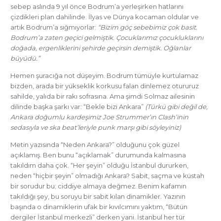
sebep aslında 9 yıl önce Bodrum’a yerleşirken hatlarını
çizdikleri plan dahilinde. İlyas ve Dünya kocaman oldular ve
artık Bodrum’a sığmıyorlar:
“Bizim göç sebebimiz çok basit.
Bodrum’a zaten geçici gelmiştik. Çocuklarımız çocukluklarını
doğada, ergenliklerini şehirde geçirsin demiştik. Oğlanlar
büyüdü.”
Hemen şuracığa not düşeyim. Bodrum tümüyle kurtulamaz
bizden, arada bir yükseklik korkusu falan dinlemez otururuz
sahilde, yalıda bir rakı sofrasına. Ama şimdi Solmaz ailesinin
dilinde başka şarkı var: “Bekle bizi Ankara”
(Türkü gibi değil de,
Ankara doğumlu kardeşimiz Joe Strummer’ın Clash’inin
sedasıyla ve ska beat’leriyle punk marşı gibi söyleyiniz)
Metin yazısında “Neden Ankara?” olduğunu çok güzel
açıklamış. Ben bunu “açıklamak” durumunda kalmasına
takıldım daha çok. “Her şeyin” olduğu İstanbul dururken,
neden “hiçbir şeyin” olmadığı Ankara? Sabit, saçma ve küstah
bir sorudur bu; ciddiye almaya değmez. Benim kafamın
takıldığı şey, bu soruyu bir sabit kılan dinamikler. Yazının
başında o dinamiklerin ufak bir kıvılcımını yaktım, “Bütün
dergiler İstanbul merkezli” derken yani. İstanbul her tür