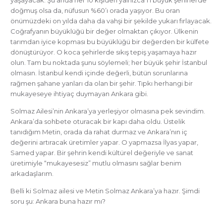
doğmuş olsa da, nüfusun %60’ı orada yaşıyor. Bu oran
önümüzdeki on yılda daha da vahşi bir şekilde yukarı fırlayacak.
Coğrafyanın büyüklüğü bir değer olmaktan çıkıyor. Ülkenin
tarımdan iyice kopması bu büyüklüğü bir değerden bir külfete
dönüştürüyor. O koca şehirlerde sıkış tepiş yaşamaya hazır
olun. Tam bu noktada şunu söylemeli; her büyük şehir İstanbul
olmasın. İstanbul kendi içinde değerli, bütün sorunlarına
rağmen şahane yanları da olan bir şehir. Tıpkı herhangi bir
mukayeseye ihtiyaç duymayan Ankara gibi.
Solmaz Ailesi’nin Ankara’ya yerleşiyor olmasına pek sevindim.
Ankara’da sohbete oturacak bir kapı daha oldu. Üstelik
tanıdığım Metin, orada da rahat durmaz ve Ankara’nın iç
değerini artıracak üretimler yapar. O yapmazsa İlyas yapar,
Samed yapar. Bir şehrin kendi kültürel değeriyle ve sanat
üretimiyle “mukayesesiz” mutlu olmasını sağlar benim
arkadaşlarım.
Belli ki Solmaz ailesi ve Metin Solmaz Ankara’ya hazır. Şimdi
soru şu: Ankara buna hazır mı?