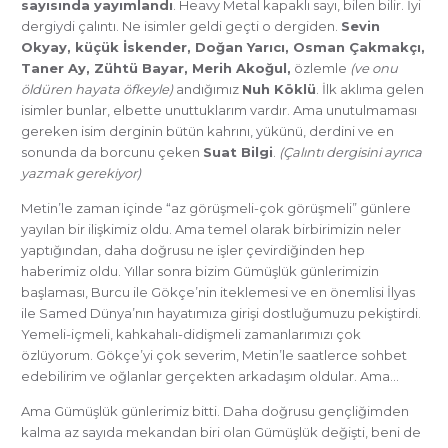
sayısında yayımlandı
. Heavy Metal kapaklı sayı, bilen bilir. İyi
dergiydi çalıntı. Ne isimler geldi geçti o dergiden.
Sevin
Okyay, küçük İskender, Doğan Yarıcı, Osman Çakmakçı,
Taner Ay, Zühtü Bayar, Merih Akoğul,
özlemle
(ve onu
öldüren hayata öfkeyle)
andığımız
Nuh Köklü
. İlk aklıma gelen
isimler bunlar, elbette unuttuklarım vardır. Ama unutulmaması
gereken isim derginin bütün kahrını, yükünü, derdini ve en
sonunda da borcunu çeken
Suat Bilgi
.
(Çalıntı dergisini ayrıca
yazmak gerekiyor)
Metin’le zaman içinde “az görüşmeli-çok görüşmeli” günlere
yayılan bir ilişkimiz oldu. Ama temel olarak birbirimizin neler
yaptığından, daha doğrusu ne işler çevirdiğinden hep
haberimiz oldu. Yıllar sonra bizim Gümüşlük günlerimizin
başlaması, Burcu ile Gökçe’nin iteklemesi ve en önemlisi İlyas
ile Samed Dünya’nın hayatımıza girişi dostluğumuzu pekiştirdi.
Yemeli-içmeli, kahkahalı-didişmeli zamanlarımızı çok
özlüyorum. Gökçe’yi çok severim, Metin’le saatlerce sohbet
edebilirim ve oğlanlar gerçekten arkadaşım oldular. Ama…
Ama Gümüşlük günlerimiz bitti. Daha doğrusu gençliğimden
kalma az sayıda mekandan biri olan Gümüşlük değişti, beni de