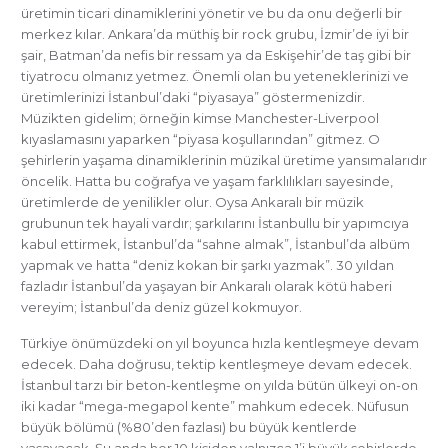
üretimin ticari dinamiklerini yönetir ve bu da onu değerli bir
merkez kılar. Ankara’da müthiş bir rock grubu, İzmir’de iyi bir
şair, Batman’da nefis bir ressam ya da Eskişehir’de taş gibi bir
tiyatrocu olmanız yetmez. Önemli olan bu yeteneklerinizi ve
üretimlerinizi İstanbul’daki “piyasaya” göstermenizdir.
Müzikten gidelim; örneğin kimse Manchester-Liverpool
kıyaslamasını yaparken “piyasa koşullarından” gitmez. O
şehirlerin yaşama dinamiklerinin müzikal üretime yansımalarıdır
öncelik. Hatta bu coğrafya ve yaşam farklılıkları sayesinde,
üretimlerde de yenilikler olur. Oysa Ankaralı bir müzik
grubunun tek hayali vardır; şarkılarını İstanbullu bir yapımcıya
kabul ettirmek, İstanbul’da “sahne almak”, İstanbul’da albüm
yapmak ve hatta “deniz kokan bir şarkı yazmak”. 30 yıldan
fazladır İstanbul’da yaşayan bir Ankaralı olarak kötü haberi
vereyim; İstanbul’da deniz güzel kokmuyor.
Türkiye önümüzdeki on yıl boyunca hızla kentleşmeye devam
edecek. Daha doğrusu, tektip kentleşmeye devam edecek.
İstanbul tarzı bir beton-kentleşme on yılda bütün ülkeyi on-on
iki kadar “mega-megapol kente” mahkum edecek. Nüfusun
büyük bölümü (%80’den fazlası) bu büyük kentlerde
yaşayacak. Şu anda her 10 kişiden yalnızca 1’i büyük şehirlerde