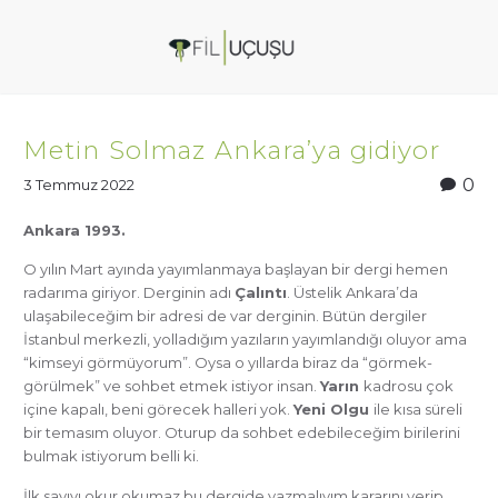
Metin Solmaz Ankara’ya gidiyor
0
3 Temmuz 2022
Ankara 1993.
O yılın Mart ayında yayımlanmaya başlayan bir dergi hemen
radarıma giriyor. Derginin adı
Çalıntı
. Üstelik Ankara’da
ulaşabileceğim bir adresi de var derginin. Bütün dergiler
İstanbul merkezli, yolladığım yazıların yayımlandığı oluyor ama
“kimseyi görmüyorum”. Oysa o yıllarda biraz da “görmek-
görülmek” ve sohbet etmek istiyor insan.
Yarın
kadrosu çok
içine kapalı, beni görecek halleri yok.
Yeni Olgu
ile kısa süreli
bir temasım oluyor. Oturup da sohbet edebileceğim birilerini
bulmak istiyorum belli ki.
İlk sayıyı okur okumaz bu dergide yazmalıyım kararını verip