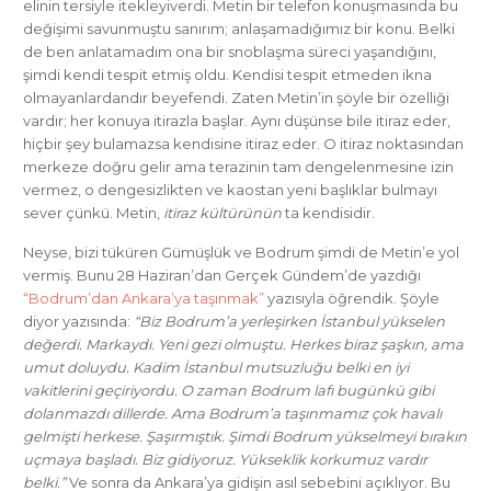
elinin tersiyle itekleyiverdi. Metin bir telefon konuşmasında bu
değişimi savunmuştu sanırım; anlaşamadığımız bir konu. Belki
de ben anlatamadım ona bir snoblaşma süreci yaşandığını,
şimdi kendi tespit etmiş oldu. Kendisi tespit etmeden ikna
olmayanlardandır beyefendi. Zaten Metin’in şöyle bir özelliği
vardır; her konuya itirazla başlar. Aynı düşünse bile itiraz eder,
hiçbir şey bulamazsa kendisine itiraz eder. O itiraz noktasından
merkeze doğru gelir ama terazinin tam dengelenmesine izin
vermez, o dengesizlikten ve kaostan yeni başlıklar bulmayı
sever çünkü. Metin,
itiraz kültürünün
ta kendisidir.
Neyse, bizi tüküren Gümüşlük ve Bodrum şimdi de Metin’e yol
vermiş. Bunu 28 Haziran’dan Gerçek Gündem’de yazdığı
“Bodrum’dan Ankara’ya taşınmak”
yazısıyla öğrendik. Şöyle
diyor yazısında:
“Biz Bodrum’a yerleşirken İstanbul yükselen
değerdi. Markaydı. Yeni gezi olmuştu. Herkes biraz şaşkın, ama
umut doluydu. Kadim İstanbul mutsuzluğu belki en iyi
vakitlerini geçiriyordu. O zaman Bodrum lafı bugünkü gibi
dolanmazdı dillerde. Ama Bodrum’a taşınmamız çok havalı
gelmişti herkese. Şaşırmıştık. Şimdi Bodrum yükselmeyi bırakın
uçmaya başladı. Biz gidiyoruz. Yükseklik korkumuz vardır
belki.”
Ve sonra da Ankara’ya gidişin asıl sebebini açıklıyor. Bu