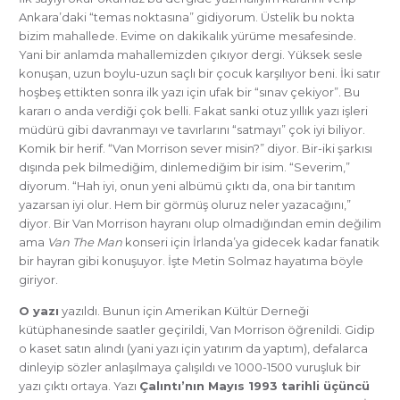
Ankara’daki “temas noktasına” gidiyorum. Üstelik bu nokta
bizim mahallede. Evime on dakikalık yürüme mesafesinde.
Yani bir anlamda mahallemizden çıkıyor dergi. Yüksek sesle
konuşan, uzun boylu-uzun saçlı bir çocuk karşılıyor beni. İki satır
hoşbeş ettikten sonra ilk yazı için ufak bir “sınav çekiyor”. Bu
kararı o anda verdiği çok belli. Fakat sanki otuz yıllık yazı işleri
müdürü gibi davranmayı ve tavırlarını “satmayı” çok iyi biliyor.
Komik bir herif. “Van Morrison sever misin?” diyor. Bir-iki şarkısı
dışında pek bilmediğim, dinlemediğim bir isim. “Severim,”
diyorum. “Hah iyi, onun yeni albümü çıktı da, ona bir tanıtım
yazarsan iyi olur. Hem bir görmüş oluruz neler yazacağını,”
diyor. Bir Van Morrison hayranı olup olmadığından emin değilim
ama
Van The Man
konseri için İrlanda’ya gidecek kadar fanatik
bir hayran gibi konuşuyor. İşte Metin Solmaz hayatıma böyle
giriyor.
O yazı
yazıldı. Bunun için Amerikan Kültür Derneği
kütüphanesinde saatler geçirildi, Van Morrison öğrenildi. Gidip
o kaset satın alındı (yani yazı için yatırım da yaptım), defalarca
dinleyip sözler anlaşılmaya çalışıldı ve 1000-1500 vuruşluk bir
yazı çıktı ortaya. Yazı
Çalıntı’nın Mayıs 1993 tarihli üçüncü