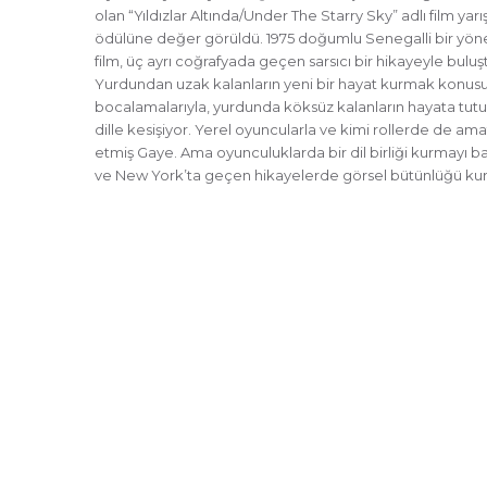
olan “Yıldızlar Altında/Under The Starry Sky” adlı film yarı
ödülüne değer görüldü. 1975 doğumlu Senegalli bir yön
film, üç ayrı coğrafyada geçen sarsıcı bir hikayeyle buluşt
Yurdundan uzak kalanların yeni bir hayat kurmak konus
bocalamalarıyla, yurdunda köksüz kalanların hayata tutu
dille kesişiyor. Yerel oyuncularla ve kimi rollerde de ama
etmiş Gaye. Ama oyunculuklarda bir dil birliği kurmayı b
ve New York’ta geçen hikayelerde görsel bütünlüğü kurm