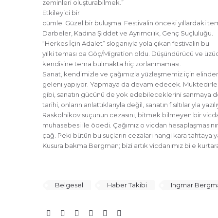
zeminleri oluşturabilmek.”
Etkileyici bir
cümle. Güzel bir buluşma. Festivalin önceki yıllardaki tem
Darbeler, Kadına Şiddet ve Ayrımcılık, Genç Suçluluğu.
“Herkes İçin Adalet” sloganıyla yola çıkan festivalin bu
yılki teması da Göç/Migration oldu. Düşündürücü ve üzücü
kendisine tema bulmakta hiç zorlanmaması.
Sanat, kendimizle ve çağımızla yüzleşmemiz için elinde
geleni yapıyor. Yapmaya da devam edecek. Muktedirler 
gibi, sanatın gücünü de yok edebileceklerini sanmaya 
tarihi, onların anlattıklarıyla değil, sanatın fısıltılarıyla yazıl
Raskolnikov suçunun cezasını, bitmek bilmeyen bir vicd
muhasebesi ile ödedi. Çağımız o vicdan hesaplaşmasının 
çağ. Peki bütün bu suçların cezaları hangi kara tahtaya 
Kusura bakma Bergman; bizi artık vicdanımız bile kurta
Belgesel
Haber Takibi
Ingmar Bergm