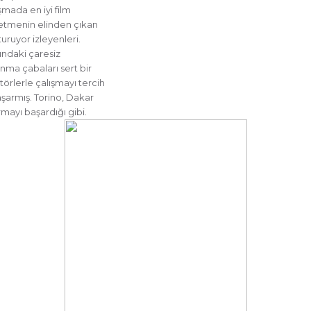
şmada en iyi film
etmenin elinden çıkan
uruyor izleyenleri.
undaki çaresiz
nma çabaları sert bir
törlerle çalışmayı tercih
aşarmış. Torino, Dakar
ayı başardığı gibi.