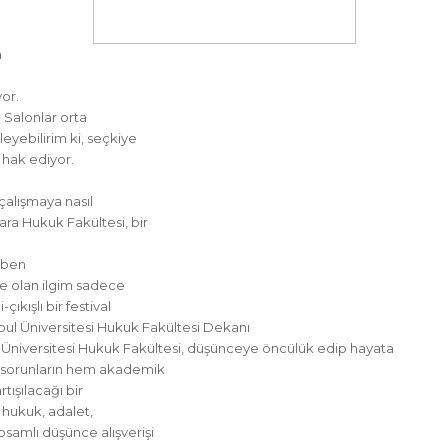
a
or.
. Salonlar orta
eyebilirim ki, seçkiye
ı hak ediyor.
çalışmaya nasıl
ra Hukuk Fakültesi, bir
i ben
le olan ilgim sadece
ışlı bir festival
nbul Üniversitesi Hukuk Fakültesi Dekanı
ul Üniversitesi Hukuk Fakültesi, düşünceye öncülük edip hayata
k sorunların hem akademik
tışılacağı bir
 hukuk, adalet,
psamlı düşünce alışverişi