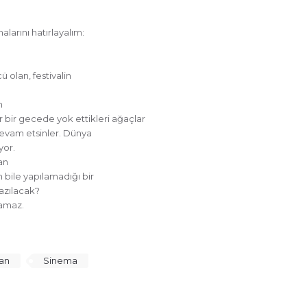
alarını hatırlayalım:
 olan, festivalin
n
bir gecede yok ettikleri ağaçlar
devam etsinler. Dünya
ıyor.
an
bile yapılamadığı bir
yazılacak?
ramaz.
an
Sinema