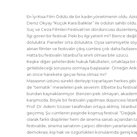
En İyi Kısa Film Ödülü de bir kadın yönetmenin oldu. Azr
Deniz Okyay “Küçük Kara Balıklar” ile ödülün sahibi oldu.
Suç ve Ceza Filmleri Festivali’nin dördüncüsü düzenleniy
İlgi gören bir festival. Peki bu ilgi yeterli mi? Bence değil
dolulukta. Paneller orta dolulukta. Oysa samimiyetle söyl
alınan filmler ve festivalin çıkış cümlesi çok daha fazlasın
Hatta bu festivalin İstanbul’la sınırlı olması bile üzücü.
Keşke diğer şehirlerdeki hukuk fakülteleri, ortaklaşa bir 
girilebileceği sorusunu sormaya başlasalar. Örneğin Anka
an önce harekete geçse fena olmaz mı?
Masasının üstünü sürekli derleyip toparlayan herkes gib
de “tematik” meseleleri pek severim. Elbette bu festiva
bundan kaynaklanmıyor. Benzeri pek olmayan, akademi-çık
karşımızda. Böyle bir festivalin yapılması düşüncesi İsta
Prof. Dr. Adem Sözüer tarafından ortaya atılmış. İstanb
geçirmiş. Şu cümlenin peşinde koşmuş festival: “Değişi
olarak farklı disiplinler hem de sinema sanatı açısından tar
festivalde, sinema sanatının çarpıcı dilinden yararlanarak
demokrasi, kişi hak ve özgürlükleri konularında geniş ka