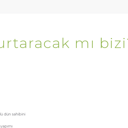
urtaracak mı bizi
lü dün sahibini
 yapımı