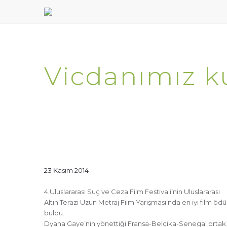
Vicdanımız k
23 Kasım 2014
4.Uluslararası Suç ve Ceza Film Festivali’nin Uluslararası
Altın Terazi Uzun Metraj Film Yarışması’nda en iyi film ödü
buldu.
Dyana Gaye’nin yönettiği Fransa-Belçika-Senegal ortak