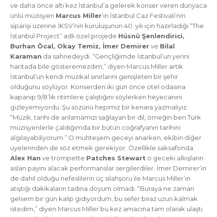
ve daha önce altı kez İstanbul’a gelerek konser veren dünyaca
ünlü müzisyen
Marcus Miller
’ın İstanbul Caz Festivali’nin
siparişi üzerine İKSV’nin kuruluşunun 40. yılı için hazırladığı “The
İstanbul Project” adlı özel projede
Hüsnü Şenlendirici,
Burhan Öcal, Okay Temiz, İmer Demirer
ve
Bilal
Karaman
da sahnedeydi. “Gençliğimde İstanbul’un yerini
haritada bile gösteremezdim,” diyen Marcus Miller artık
İstanbul’un kendi müzikal sınırlarını genişleten bir şehir
olduğunu söylüyor. Konserden iki gün önce otel odasına
kapanıp 9/8’lik ritimlere çalıştığını söylerken heyecanını
gizleyemiyordu. Şu sözünü hepimiz bir kenara yazmalıyız:
“Müzik, tarihi de anlamamızı sağlayan bir dil, örneğin ben Türk
müzisyenlerle çaldığımda bir bütün coğrafyanın tarihini
algılayabiliyorum.” O muhteşem geceyi anarken, ekibin diğer
üyelerinden de söz etmek gerekiyor. Özellikle saksafonda
Alex Han
ve trompette
Patches Stewart
o geceki alkışların
aslan payını alacak performanslar sergilerdiler. İmer Demirer’in
de dahil olduğu nefeslilerin üç silahşoru ile Marcus Miller’ın
atıştığı dakikaların tadına doyum olmadı. “Buraya ne zaman
gelsem bir gün kalıp gidiyordum, bu sefer biraz uzun kalmak
istedim,” diyen Marcus Miller bu kez amacına tam olarak ulaştı.