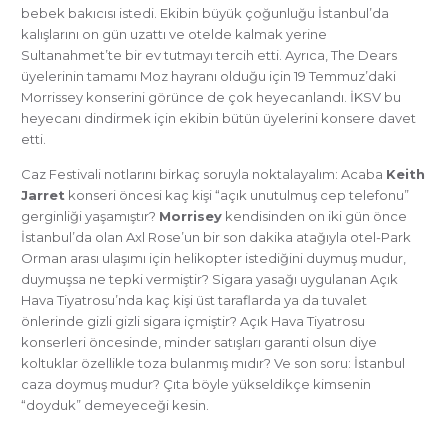
bebek bakıcısı istedi. Ekibin büyük çoğunluğu İstanbul’da
kalışlarını on gün uzattı ve otelde kalmak yerine
Sultanahmet’te bir ev tutmayı tercih etti. Ayrıca, The Dears
üyelerinin tamamı Moz hayranı olduğu için 19 Temmuz’daki
Morrissey konserini görünce de çok heyecanlandı. İKSV bu
heyecanı dindirmek için ekibin bütün üyelerini konsere davet
etti.
Caz Festivali notlarını birkaç soruyla noktalayalım: Acaba
Keith
Jarret
konseri öncesi kaç kişi “açık unutulmuş cep telefonu”
gerginliği yaşamıştır?
Morrisey
kendisinden on iki gün önce
İstanbul’da olan Axl Rose’un bir son dakika atağıyla otel-Park
Orman arası ulaşımı için helikopter istediğini duymuş mudur,
duymuşsa ne tepki vermiştir? Sigara yasağı uygulanan Açık
Hava Tiyatrosu’nda kaç kişi üst taraflarda ya da tuvalet
önlerinde gizli gizli sigara içmiştir? Açık Hava Tiyatrosu
konserleri öncesinde, minder satışları garanti olsun diye
koltuklar özellikle toza bulanmış mıdır? Ve son soru: İstanbul
caza doymuş mudur? Çıta böyle yükseldikçe kimsenin
“doyduk” demeyeceği kesin.