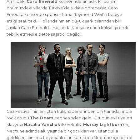
Amfi’deki
Caro Emerald
konserinde anladık ki, bu ismi
önümüzdeki yıllarda Türkiye’de sıklıkla göreceğiz. Caro
Emerald konserde sponsor firma Raymond Weil’in hediye
ettiği saati taktı. Hollanda’nın en büyük şarkıcılarından biri
sayılan Caro Emerald’ı, Hollanda Konsolosunun kulise girerek
tebrik etmesi elbette şaşırtıcı değildi.
Caz Festivali’nin en içten kulis haberlerinden biri Kanadalı indie
rock grubu
The Dears
cephesinden geldi. Grubun evli üyeleri
klavyeci
Natalia Yanchak
ile vokalist
Murray Lightburn
’un,
Neptune adında altı yaşında bir çocukları var. İstanbul ‘a
geldikleri için çok heyecanlı olan karı-koca Neptune için bir de