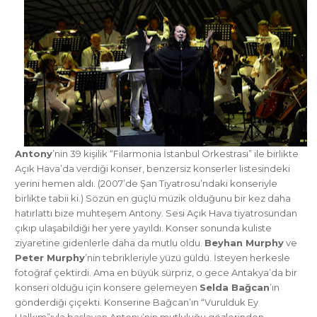
Antony
’nin 39 kişilik “Filarmonia İstanbul Orkestrası” ile birlikte
Açık Hava’da verdiği konser, benzersiz konserler listesindeki
yerini hemen aldı. (2007’de Şan Tiyatrosu’ndaki konseriyle
birlikte tabii ki.) Sözün en güçlü müzik olduğunu bir kez daha
hatırlattı bize muhteşem Antony. Sesi Açık Hava tiyatrosundan
çıkıp ulaşabildiği her yere yayıldı. Konser sonunda kuliste
ziyaretine gidenlerle daha da mutlu oldu.
Beyhan Murphy
ve
Peter Murphy
’nin tebrikleriyle yüzü güldü. İsteyen herkesle
fotoğraf çektirdi. Ama en büyük sürpriz, o gece Antakya’da bir
konseri olduğu için konsere gelemeyen
Selda Bağcan
’ın
gönderdiği çiçekti. Konserine Bağcan’ın “Vurulduk Ey