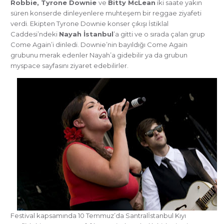
Robbie, Tyrone Downie
ve
Bitty McLean
iki saate yakın
süren konserde dinleyenlere muhteşem bir reggae ziyafeti
verdi. Ekipten Tyrone Downie konser çıkışı İstiklal
Caddesi’ndeki
Nayah İstanbul
’a gitti ve o sırada çalan grup
Come Again’i dinledi. Downie’nin bayıldığı Come Again
grubunu merak edenler Nayah’a gidebilir ya da grubun
myspace sayfasını ziyaret edebilirler.
Festival kapsamında 10 Temmuz’da Santralİstanbul Kıyı