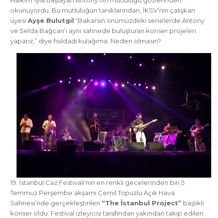
Halkım”ıyla başlayan Antony’nin mutluluğu gözlerinden
okunuyordu. Bu mutluluğun tanıklarından, İKSV’nin çalışkan
üyesi
Ayşe Bulutgil
“Bakarsın önümüzdeki senelerde Antony
ve Selda Bağcan‘ı aynı sahnede buluşturan konser projeleri
yaparız,” diye fısıldadı kulağıma. Neden olmasın?
19. İstanbul Caz Festivali’nin en renkli gecelerinden biri 5
Temmuz Perşembe akşamı Cemil Topuzlu Açık Hava
Sahnesi’nde gerçekleştirilen
“The İstanbul Project”
başlıklı
konser oldu. Festival izleyicisi tarafından yakından takip edilen