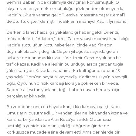
Semiha Baban’ın da katılımıyla dev çınarı konuşmuştuk. O
akşam verilen yemekte mutluluğu gözlerinden okunuyordu
Kadir’in. Bir ara yanıma gelip “Festival masasına Yaşar Kemal’i
de oturttuk işte,” demişti. İnceliklerin insanıydı Kadir. İyi insandı.
Derken o lanet hastalığa yakalandığı haber geldi. Direndi,
mücadele etti. “Atlattım,” dedi. Zaten yakıştırmamıştık hastalığı
Kadir’e. Kötülüğün, kötü haberlerin içinde Kadir’in adını
duymak olacak iş değildi. Geçen yıl ağustos ayında gelen
habere de inanamadık uzun süre. İzmir-Çeşme yolunda bir
trafik kazası. Kadir ve ailesinin bulunduğu araca çarpan tuğla
yüklü kamyon. Kazada arabanın arka koltuğunda oturan 13
yaşındaki Bora’nın hayatını kaybedişi. Kadir ve Hülya’nın sevgili
oğlu, Öykü’nün biricik kardeşi Bora’ya çok erken bir veda.
Sadece aileyi tanıyanların değil, haberi duyan herkesin içini
parçalayan bir veda.
Bu vedadan sonra da hayata karşı dik durmaya çalıştı Kadir.
Omuzlarını düşürmedi. Bir yandan işlerine, bir yandan kızına ve
karısına, bir yandan da Altın Koza’ya sarıldı. O acımasız
hastalığın yeniden kapısını çaldığını öğrendiğinde de
korkusuzca mücadelesine devam etti. Ama derinlerde bir