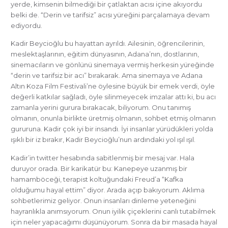
yerde, kimsenin bilmediği bir çatlaktan acısı içine akıyordu
belki de. “Derin ve tarifsiz” acısı yüreğini parçalamaya devam
ediyordu.
Kadir Beycioğlu bu hayattan ayrıldı. Ailesinin, öğrencilerinin,
meslektaşlarının, eğitim dünyasının, Adana’nın, dostlarının,
sinemacıların ve gönlünü sinemaya vermiş herkesin yüreğinde
“derin ve tarifsiz bir acı” bırakarak. Ama sinemaya ve Adana
Altın Koza Film Festivali’ne öylesine büyük bir emek verdi, öyle
değerli katkılar sağladı, öyle silinmeyecek imzalar attı ki, bu acı
zamanla yerini gurura bırakacak, biliyorum. Onu tanımış
olmanın, onunla birlikte üretmiş olmanın, sohbet etmiş olmanın
gururuna. Kadir çok iyi bir insandı. İyi insanlar yürüdükleri yolda
ışıklı bir iz bırakır, Kadir Beycioğlu’nun ardındaki yol ışıl ışıl.
Kadir’in twitter hesabında sabitlenmiş bir mesaj var. Hala
duruyor orada. Bir karikatür bu: Kanepeye uzanmış bir
hamamböceği, terapist koltuğundaki Freud’a “Kafka
olduğumu hayal ettim” diyor. Arada açıp bakıyorum. Aklıma
sohbetlerimiz geliyor. Onun insanları dinleme yeteneğini
hayranlıkla anımsıyorum. Onun iyilik çiçeklerini canlı tutabilmek
için neler yapacağımı düşünüyorum. Sonra da bir masada hayal