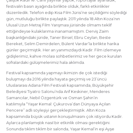
çalıştık Kadir’le. Canlı yayınlar yaptık, röportajlar ayarladık,
festivalin basın ayağında birlikte olduk, farklı etkinlikler
düzenledik. Telefon edip Kısa Film Jürisi’ne seçildiğimi söylediği
gün, mutluluğu birlikte paylaştık. 2011 yılında 18.Altın Koza’nın
Ulusal Uzun Metraj Film Yarışması jürisinde olmamı teklif
ettiğindeyse kulaklarıma inanamamıştım. Derviş Zaim
başkanlığındaki jüride, Taner Birsel, Ebru Ceylan, Beste
Bereket, Selim Demirdelen, Bülent Vardar’la birlikte harika
günler geçirmiştik. Her an yanımızdaydı Kadir. Film izlemeye
gidişlerimiz, kahve molası sohbetlerimiz ve her gece kurulan
sofralardaki gülüşmelerimiz hala aklımda.
Festival kapsamında yapmayı ikimizin de çok istediği
buluşmayı da 2016 yılında hayata geçirmiş ve 23’üncü
Uluslararası Adana Film Festivali kapsamında, Büyükşehir
Belediyesi Tiyatro Salonu’nda Arif Keskiner, Menderes
Samancılar, Nebil Özgentürk ve Osman Şahin’in
katılımıyla “Yaşar Kemal: Çukurova’dan Dünyaya Açılan
Pencere” adlı söyleşiyi gerçekleştirmiştik. Altın Koza
kapsamında büyük ustanın konuşulmasını çok istiyordu Kadir.
Aylarca planlamıştık nasıl bir etkinlik olması gerektiğini.
Sonunda tıklım tıklım bir salonda, Yaşar Kemal’in eşi Ayşe