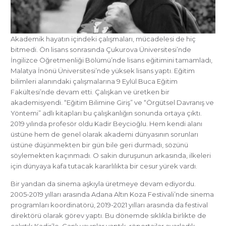
Akademik hayatın içindeki çalışmaları, mücadelesi de hiç
bitmedi. Ön lisans sonrasında Çukurova Üniversitesi’nde
İngilizce Öğretmenliği Bölümü’nde lisans eğitimini tamamladı,
Malatya İnönü Üniversitesi’nde yüksek lisans yaptı. Eğitim
bilimleri alanındaki çalışmalarına 9 Eylül Buca Eğitim
Fakültesi’nde devam etti. Çalışkan ve üretken bir
akademisyendi. “Eğitim Bilimine Giriş” ve “Örgütsel Davranış ve
Yöntemi” adlı kitapları bu çalışkanlığın sonunda ortaya çıktı.
2019 yılında profesör oldu Kadir Beycioğlu. Hem kendi alanı
üstüne hem de genel olarak akademi dünyasının sorunları
üstüne düşünmekten bir gün bile geri durmadı, sözünü
söylemekten kaçınmadı. O sakin duruşunun arkasında, ilkeleri
için dünyaya kafa tutacak kararlılıkta bir cesur yürek vardı.
Bir yandan da sinema aşkıyla üretmeye devam ediyordu.
2005-2019 yılları arasında Adana Altın Koza Festivali’nde sinema
programları koordinatörü, 2019-2021 yılları arasında da festival
direktörü olarak görev yaptı. Bu dönemde sıklıkla birlikte de